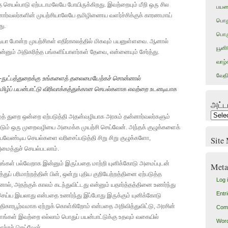
செயல்பாடு ஏற்படாமலேயே போயிருக்கிறது. இவற்றையும் மீறி ஒரு சில
பயண
ன்னார்வலர்களின் முயற்சியாலேயே தமிழிணைய வளர்ச்சிக்குக் காரணமாய்
பொத
து.
பொரு
பீடியா போன்ற முயற்சிகள் எதிர்காலத்தில் மிகவும் பயனுள்ளவை. ஆனால்
யூன
இன்னும் அதிகரித்த பங்களிப்பாளர்கள் தேவை, என்னையும் சேர்த்து.
வாழ்
வேதி
-நுட்பத்துறைக்கு உங்களைத் தலைமையேற்கச் சொன்னால்
்ப் பயன்பாட்டு விரிவாக்கத்துக்கான செயல்களாக எவற்றை உடனடியாக
அட்ட
அட்டால
் துறை ஒன்றை ஏற்படுத்தி அதன்வழியாக அரசும் தன்னார்வலர்களும்
(பரண்)
்படும் ஒரு முறைவழியை அமைக்க முயற்சி செய்வேன். அந்தக் குழுக்களைக்
வேண்டிய செயல்களை வரிசைப்படுத்தி சிறு சிறு குழுக்களோ,
Site
மைத்துச் செயல்படலாம்.
்றங்கள் பல்வேறாக இன்னும் இருப்பதை மாற்றி யுனிக்கோடு அமைப்புடன்
Meta
்துப் பரிமாற்றத்தின் பின், ஒன்று புதிய குறியேற்றத்தினை ஏற்படுத்த
Log 
ால், அதற்குக் காலம் கடந்துவிட்டது என்னும் யதார்த்தத்தினை உணர்ந்து
Entr
செய்ய இயலாது என்பதை உணர்ந்து இப்போது இருக்கும் யுனிக்கோடு
காரபூர்வமாக ஏற்றுக் கொள்கிறோம் என்பதை அறிவித்துவிட்டு, அரசின்
Com
ங்கள் இவற்றை எல்லாம் பொதுப் பயன்பாட்டுக்கு உதவும் வகையில்
Word
மாற்றச் செய்வேன்.