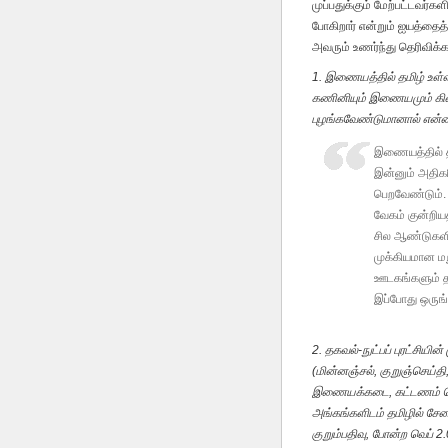
முப்பதுக்கும் மேற்பட்டவர்க
போகிறார் என்றும் ஐயத்தைத்
அவரும் உணர்ந்து தெரிவிக்க
1. இணையத்தில் தமிழ் உள
கணினியும் இணையமும் கிடை
புழங்கவேண்டுமானால் என்
இணையத்தில் தம
இன்னும் அதிகர
பெறவேண்டும். 
வேகம் குன்றிய
சில ஆண்டுகளில
முக்கியமான ம
ஊடகங்களும் தங
இப்போது ஒருங்க
2. தகவல்-நுட்பப் புரட்சியி
(மின்னஞ்சல், குறுஞ்செய்த
இணையக்கடை, கட்டணம் செல
அங்கங்களிடம் தமிழில் சேவ
குறும்பதிவு, போன்ற வெப் 2