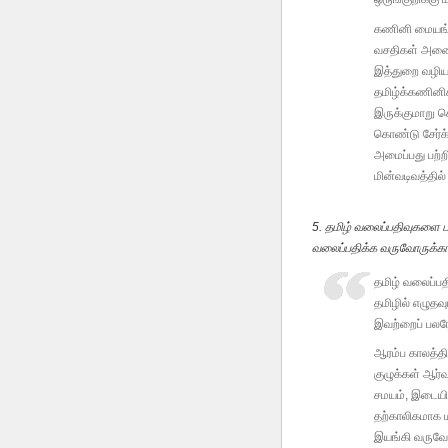
கணினி மையங்க
வசதிகள் அனைத
இத்துறை வழியா
தமிழ்க்கணினிக
இருக்குமாறு 
கொண்டு சேர்க
அமைப்பது பற்றி
மின்வடிவத்தில
5. தமிழ் வலைப்பதிவுகளை ப
வலைப்பதிக்க வருவோருக்க
தமிழ் வலைப்பதி
தமிழில் எழுதவ
இவற்றைப் பலரோ
ஆரம்ப காலத்தி
குழுக்கள் ஆர்
சமயம், இடையிட
தற்காலிகமாக ம
இயங்கி வருவோர