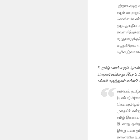
புதிதாக எழுத 
தரும் என்றாலு
கொள்ள வேண்டு
தருவது புதிய ப
கவன ஈர்ப்புக்க
எழுதுபவருக்கு
எழுதுகிறோம் 
ஆக்கபூர்வமாகப்
6. தமிழ்மணம் வரும் ஆகஸ
நிறைவுசெய்கிறது. இந்த 5
உங்கள் கருத்துகள் என்ன
காசியால் தமிழ்
(டி.எம்.ஐ) அம
நிர்வாகத்திலும
முறையில் என்ன
தமிழ் இணைய வ
இயலாது. தனிநபர
இன்று வரை தம
தளமாகவே நடத்த