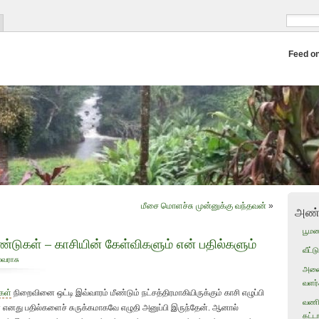
Feed o
மீசை மொளச்சு முன்னுக்கு வந்தவன்
»
அண்
பூம
்டுகள் – காசியின் கேள்விகளும் என் பதில்களும்
வீட்
்வராசு
அனைவ
வளர்ச
கள்
நிறைவினை ஒட்டி இவ்வாரம் மீண்டும் நட்சத்திரமாகியிருக்கும் காசி எழுப்பி
வணிக
 எனது பதில்களைச் சுருக்கமாகவே எழுதி அனுப்பி இருந்தேன். ஆனால்
கட்ட