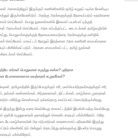
ள் அனைத்திலும் இருக்கும் கணினிகளில் தமிழ் எழுதப் படிக்க வேண்டிய
்தும் இருக்கவேண்டும். அதற்கு அவர்களுக்குத் தேவைப்படும் உதவிகளை
கச் செய்வோம். பொது நூலகங்களில் இலவசப் பயன்பாட்டிற்குத்
ள் அமைக்கச் செய்வோம். அரசு சம்பந்தப்பட்ட ஊடாடல்கள் தமிழ்வழியில்
செய்து, பொதுமக்களுக்குத் தேவையானவற்றை அவர்களுக்கு எளிதில்
்கச் செய்வோம். மாவட்டம் தோறும் இதற்கான அரசு கணினி மையங்களை
யும் பரிசீலிக்கப் படும். அரசுடைமையாக்கப் பட்ட தமிழ் நூல்கள்
் கிடைக்கச் செய்வோம்.
ற்றிய உங்கள் பொதுவான கருத்து என்ன? புதிதாக
ான யோசனைகளாக எவற்றைக் கூறுவீர்கள்?
வுகள், தமிழகத்தில் இருப்போருக்கும் சரி, புலம்பெயர்ந்தவர்களுக்கும் சரி,
ும், தங்கள் எண்ணங்கள், சிந்தனைகள், திட்டங்கள், வாழ்க்கை முறைகள்
டும் பகிர்ந்து கொள்ளவும் நல்லதொரு வாய்ப்பாய் அமைந்திருக்கிறது.
ல் இருந்து இன்று வரை வெவ்வேறு காலகட்டத்தில் இயங்கி வந்த வெவ்வேறு
வம் குன்றி எழுதுவதைக் குறைத்துக் கொண்டதையும் பார்க்கிறோம். அதே
ையே வாழ்க்கையின் பிற ஈடுபாடுகள் காரணமாகப் பதிவுலகில் இருந்து
ட்டும் விலகிவிட்டுப் பின்னும் தொடர்ந்து தங்களுக்கு இயன்ற பொழுது
ையும் பார்க்கிறோம்.