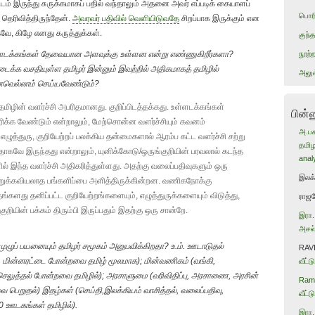
ளிடம் இருந்து சுருக்கமாகப் பதில் வந்தாலும் அதனை அவர் எப்படிக் கையாளப்
பொரி
 தெரிவித்திருந்தேன்.
அவரவர் பதிவில் வெளியிடுவதே
சிறப்பாக இருக்கும் என
வே, கிழே எனது கருத்துக்கள்.
குந
்ளடக்கங்கள் தேவையான அளவுக்கு உள்ளன என்று எண்ணுகிறீர்களா?
நூற்
க்க வசதியுள்ள தமிழர் இன்னும் இவற்றில் அதிகமாகத் தமிழில்
அலுக
னவெல்லாம் செய்யவேண்டும்?
ிழின் வளர்ச்சி அபரிதமானது. குறிப்பிடத்தக்கது. உள்ளடக்கங்கள்
பின்
ிக்க வேண்டும் என்றாலும், மேற்சொன்ன வளர்ச்சியும் கவனம்
அ.பச
எழுத்துரு, குறியேற்றப் பலக்கிய தன்மைகளால் ஆரம்ப கட்ட வளர்ச்சி சற்று
தமிழ
தாகவே இருந்தது என்றாலும், யுனிக்கோடு/ஒருங்குறியின் பரவலால் கடந்த
anal
் இந்த வளர்ச்சி அதிகரித்துள்ளது. அதற்கு வலைப்பதிவுகளும் ஒரு
இலக
றுக்கவியலாத பங்களிப்பை அளித்திருக்கின்றன. வணிகநோக்கு
்களது தனிப்பட்ட குறியேற்றங்களையும், எழுத்துருக்களையும் விடுத்து,
ராஜ
ுறியின் பக்கம் திரும்பி இருப்பதும் இதற்கு ஒரு சான்றே.
இரா.
அசல்
ன் முழுப் பயனையும் தமிழர் சமூகம் அனுபவிக்கிறதா? உ.ம். ஊடாடுதல்
RAV
ி, மின்னரட்டை போன்றவை தமிழ் மூலமாக); மின்வணிகம் (வங்கி,
வீட்
ுத்தல் போன்றவை தமிழில்); அரசாளுமை (வரிவிதிப்பு, அரசாணை, அரசின்
Rama
ை பெறுதல்) இதழ்கள் (செய்தி,இலக்கியம் வாசித்தல், வலைப்பதிவு,
வீட்
.0 ஊடகங்கள் தமிழில்).
இரா.