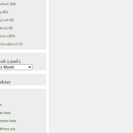
ங்கள்
(54)
ு
(61)
ட்பால்
(3)
ிகோடு
(6)
க்கை
(107)
ப்பொறியியல்
(7)
ாலி (பரண்)
ி
 Meter
in
ies feed
ments feed
Press.org