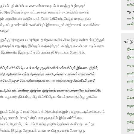
கல்வி
ுட்பப் புரட்சியின் பயனை எல்லோரையும் போலத் தமிழர்களும்
், அது இன்னும் ஒரு கட்டத்தைத் தாண்டிச் சமூகத்தின் எல்லாப்
THI
ும் பரவவில்லை என்றே நான் நினைக்கிறேன். பெரும் மாநகர நகர
on
அ
வளர்ச
்டி உட்புற ஊர்களில் கணினியும் இணையமும் அதிகமாகப் பரவவில்லை
கிறேன்.
ுக்கு அவனுடைய அன்றாடத் தேவைகளில் சிலவற்றை எளிமைப்படுத்தும்
கட்ட
 சேரும்போது அது இன்னும் அதிகரிக்கும். அதற்கு அவன் ஊடாடும் அரசு
இண
ர் இடங்களில் இருந்து அந்தப் பயன்பாடு தொடங்க வேண்டும்.
இலக்
கடித
ப்பும் விக்கிப்பீடியா போன்ற குழுக்களின் பங்களிப்பும் இணையத்தில்,
கணிந
ாடு அதிகரிக்க எந்த அளவுக்கு உதவியுள்ளன? உங்கள் பார்வையில்
்னெடுத்துச் செல்லவேண்டியவை என எவற்றைக்குறிப்பிடுவீர்கள்?
கண்
கவி
ிழின் வளர்ச்சிக்கு முழுக்க முழுக்கத் தன்னார்வலர்களின் பங்களிப்பே
். மதுரைத் திட்டம், தமிழ் விக்கிப்பீடியா போன்றவை இதற்கு முக்கிய
கொங
சமூக
ுடன் சேர்ந்து அரசும் அரசு சார் அமைப்புக்களும் தமது நடவடிக்கைகளைக்
சிற
்குமானால் மிகவும் சிறப்பான முறையில் இவ்வளர்ச்சியை
தமிழ
்கலாம். ஆனால், டாப் டாம் போன்ற குறியேற்றங்கள் அன்றைய கூட்டு
திரை
்கியில் இருந்து வேறுபடக் காரணமாயிருந்ததைப் போல, ஒரு