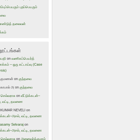
ம்புப்பெயரும் புறப்பெயரும்
்தவை
றாண்டுத் தலைவன்
்கம்
னூட்டங்கள்
ுபதி
on
வணிகப்பெயர்த்
ாக்கம் – ஒரு கட்டாய்வு (Case
ysis)
்குமணன்
on
குந்தவை
கோபால் அ
on
குந்தவை
 செல்வராசு
on
வீட்டுக்கடன்–
, வட்டி, தவணை
IKUMAR NEVELI
on
டுக்கடன்–அசல், வட்டி, தவணை
samy Selvaraj
on
டுக்கடன்–அசல், வட்டி, தவணை
 செல்வராசு
on
அனைவர்க்குமாம்