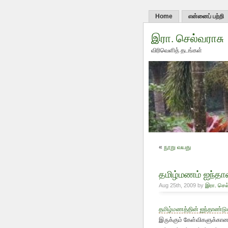
Home
என்னைப் பற்றி
இரா. செல்வராசு
விரிவெளித் தடங்கள்
«
நூறு வயது
தமிழ்மணம் ஐந்தாண
Aug 25th, 2009 by
இரா. செல
தமிழ்மணத்தின் ஐந்தாண்டு
இருக்கும் கேள்விகளுக்கான