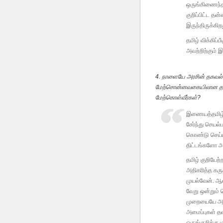
ஒருங்கிணைந்த 
குறிப்பிட்ட த
இருந்திருக்கிற
தமிழ் விக்கிப்
அவற்றிற்கும் 
4. நாளையே அரசின் தகவல்
மேற்சொன்னவகையிலான தமிழ
மேற்கொள்வீர்கள்?
இணையத்தமிழ்த
சேர்ந்து செயல
கொண்டு செய்ய
திட்டங்களோ அ
தமிழ் குறியேற
அதிகரித்த கருத
முயல்வேன். ஆன
வேறு ஒன்றும் 
முறையையே அதி
அமைப்புகள் தள
ஒருங்குறிக்கு 