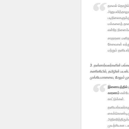
தகவல் தொழில்ந
அனுபவித்தாலும
படிநிலைகளுக்க
மக்களைத் தாண
என்றே நினைக்
சாதாரண மனிதன
சேவைகள் வந்து
மற்றும் தனியா
3. தன்னார்வலர்களின் பங்களி
கணினியில், தமிழின் பயன்ப
முக்கியமானவை, மேலும் முன
இணையத்தில் தம
காரணம்
என்பேன
காட்டுக்கள்.
தனியார்வலர்கள
கைக்கொண்டிருக
அதிகரித்திருக
முயற்சியான டஸ