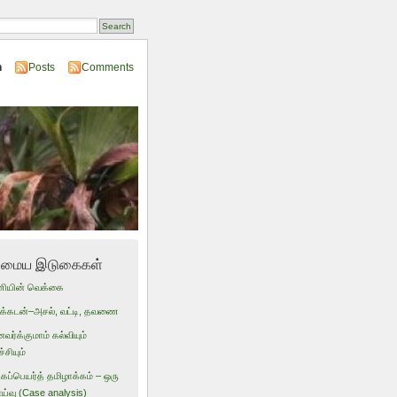
n
Posts
Comments
மைய இடுகைகள்
ணியின் வெக்கை
டுக்கடன்–அசல், வட்டி, தவணை
ர்க்குமாம் கல்வியும்
்சியும்
ப்பெயர்த் தமிழாக்கம் – ஒரு
ாய்வு (Case analysis)