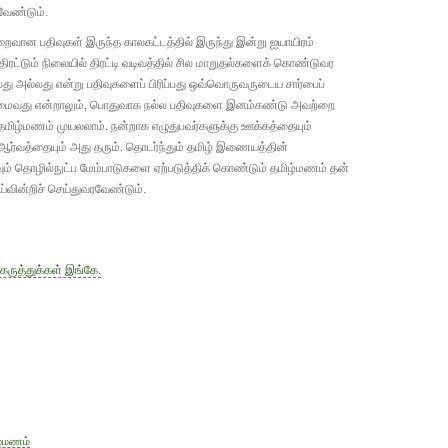
 வேண்டும்.
குறைவான பதிவுகள் இருந்த காலகட்டத்தில் இருந்து இன்று ஐயாயிரம்
திரட்டும் நிலையில் திரட்டி வடிவத்தில் சில மாறுதல்களைக் கொண்டுவர
லது அல்லது என்று பதிவுகளைப் பிரிப்பது ஒவ்வொருவருடைய சார்பைப்
மைவது என்றாலும், பொதுவாக நல்ல பதிவுகளை இனம்கண்டு அவற்றை
் தமிழ்மணம் முயலலாம். நன்றாக எழுதுபவர்களுக்கு ஊக்கத்தையும்
ு ஆர்வத்தையும் அது தரும். தொடர்ந்தும் தமிழ் இணையத்தின்
வும் தொழில்நுட்ப மேம்பாடுகளை ஏற்படுத்திக் கொண்டும் தமிழ்மணம் தன்
வின்றிச் செய்துவரவேண்டும்.
கருத்துக்கள் இங்கே.
ick
ail
ழ்மணம்
pp
nk