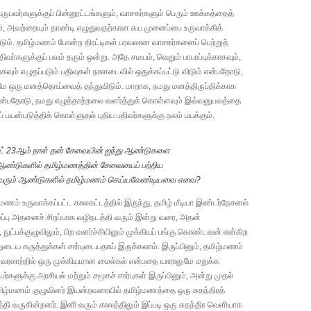
வருபவர்களுக்குப் பின்னூட்டங்களும், வாசகர்களும் பெரும் ஊக்கத்தைத்
ம், அவற்றையும் தாண்டி எழுதுவதற்கான சுய முனைப்பை உருவாக்கிக்
ம். தமிழ்மணம் போன்ற திரட்டிகள் பரவலான வாசகர்களைப் பெற்றுத்
திவர்களுக்குப் பலம் தரும் ஒன்று. அதே சமயம், வெறும் பரபரப்புக்காகவும்,
ாகவும் எழுதப்படும் பதிவுகள் நாளடைவில் ஒதுக்கப்பட்டு விடும் என்பதோடு,
மே ஒரு மனத்தொய்வைத் தந்துவிடும். மாறாக, நமது மனத்திருப்திக்காக
என்பதோடு, நமது எழுத்தாற்றலை வளர்த்துக் கொள்ளவும் இவ்வனுபவத்தை
 பயன்படுத்திக் கொள்ளுதல் புதிய பதிவர்களுக்கு நலம் பயக்கும்.
்ட் 23ஆம் நாள் தன் சேவையின் ஐந்து ஆண்டுகளை
 ஆண்டுகளில் தமிழ்மணத்தின் சேவையைப் பற்றிய
? வரும் ஆண்டுகளில் தமிழ்மணம் செய்யவேண்டியவை எவை?
மணம் உருவாக்கப்பட்ட காலகட்டத்தில் இருந்து, தமிழ் மீடியா இண்டர்நேசனல்
ைப்பு அதனைச் சிறப்பாக வழிநடத்தி வரும் இன்று வரை, அதன்
், நுட்பக்குழுவிலும், பிற வளர்ச்சியிலும் முக்கியப் பங்கு கொண்டவன் என்கிற
ுடைய கருத்துக்கள் சார்புடையதாய் இருக்கலாம். இருப்பினும், தமிழ்மணம்
ரலாற்றில் ஒரு முக்கியமான மைல்கல் என்பதை யாராலுமே மறுக்க
்களுக்கு அரசியல் மற்றும் சமூகச் சார்புகள் இருப்பினும், அன்று முதல்
ிழ்மணம் குழுவினர் இயன்றவரையில் தமிழ்மணத்தை ஒரு சுதந்திரத்
ி வருகின்றனர். இனி வரும் காலத்திலும் இப்படி ஒரு சுதந்திர வெளியாக