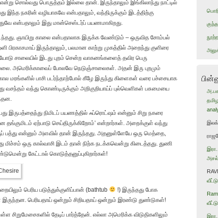
்று சொல்வது பொருத்தம் இல்லை தான். இருந்தாலும் இங்கிலாந்து நாட்டில்
பொரி
 இந்த நகரின் வழியாகவே என்பதாலும், வந்திருக்கும் இடத்திற்கு
இதுவே என்பதாலும் இது மான்செஸ்டர்ப் பயணமாகிறது.
குந
ிடந்தது. ஞாயிறு காலை என்பதாலாக இருக்க வேண்டும் – ஒருவித சோம்பல்
நூற்
 ஒளி பிரகாசமாய் இருந்தாலும், பலமான காற்று முகத்தில் அறைந்து குளிரை
அலுக
டியோடு சாலையில் இடது புறம் சென்ற வாகனங்களைத் தவிர பெரு
ல்லை. அமெரிக்காவைப் போலவே நெடுஞ்சாலைகள். அதன் இரு புறமும்
பின்
ர்கால மரங்களில் பாசி படர்ந்தாற்போல் கீழே இருந்து கிளைகள் வரை பச்சையாக
ந்து வசந்தம் வந்து கொண்டிருக்கும் அறிகுறியாய்ப் புல்வெளிகள் பசுமையை
அ.பச
ந்தன.
தமிழ
anal
பது இருபத்தைந்து நிமிடப் பயணத்தில் ஃப்ரொட்ஷம் என்னும் சிறு நகரை
இலக
தங்குமிடம் ஏற்பாடு செய்திருக்கிறோம்’ என்றார்கள். அறைக்குள் வந்து
்குப் பத்து என்னும் அளவில் தான் இருந்தது. அதனுள்ளேயே ஒரு மெத்தை,
ராஜ
ு மிச்சம் ஒரு கால்வாசி இடம் தான் நிற்க நடக்கவென்று கிடைத்தது. துணி
இரா.
ண்டுமென்று கேட்டால் கொடுத்தனுப்புகிறார்கள்!
அசல்
RAV
வீட்
ிலும் பெரிய படுத்துக்குளிப்பான் (bathtub
!) இருந்தது போக
Rama
கள் இருந்தன. பெரியதாய் ஒன்றும் சிறியதாய் ஒன்றும் இரண்டு துண்டுகள்!
வீட்
ள்ள சிறுமேசைகளில் தேடிப் பார்த்தேன். எல்லா அமெரிக்க விடுதிகளிலும்
இரா.