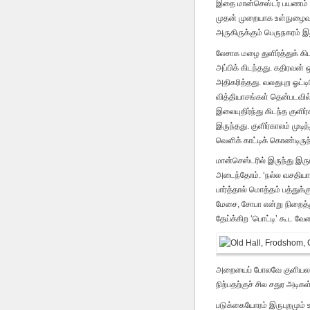
இதை மான்செஸ்டர் பயணம் என
முதன் முறையாக உள்நுழைவது
அருகிருக்கும் பெருநகரம் 
லேசாக மழை துளிர்த்துக் க
அப்பிக் கிடந்தது. கதிரவன்
அதிகரித்தது. வலதுபுற ஓட்
வித்தியாசங்கள் தென்படவி
இலையுதிர்ந்து கிடந்த குளி
இருந்தது. குளிர்காலம் முடி
வெளிக் காட்டிக் கொண்டிரு
மான்செஸ்டரில் இருந்து இரு
அடைந்தோம். ‘நல்ல வசதியான 
பார்த்தால் மொத்தம் பத்துக
மேசை, சோபா என்று நிறைத்த
தேய்க்கிற ‘பொட்டி’ கூட வே
அறையைப் போலவே குளியலறைய
நிற்பதற்குச் சில சதுர அடி
படுக்கையோரம் இருபுறமும் உ