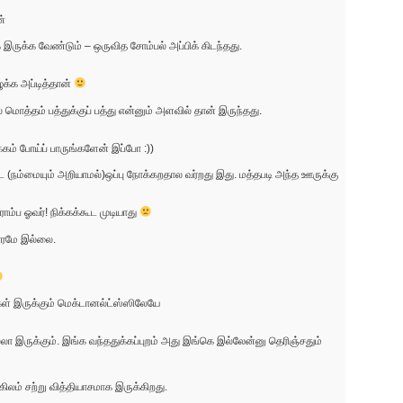
ன்
ருக்க வேண்டும் – ஒருவித சோம்பல் அப்பிக் கிடந்தது.
ுக்க அப்டித்தான்
் மொத்தம் பத்துக்குப் பத்து என்னும் அளவில் தான் இருந்தது.
கம் போய்ப் பாருங்களேன் இப்போ :))
(நம்மையும் அறியாமல்)ஒப்பு நோக்கறதால வர்றது இது. மத்தபடி அந்த ஊருக்கு
ம்ப ஓவர்! நிக்கக்கூட முடியாது
ாரமே இல்லை.
கள் இருக்கும் மெக்டானல்ட்ஸ்ஸிலேயே
லா இருக்கும். இங்க வந்ததுக்கப்புறம் அது இங்கெ இல்லேன்னு தெரிஞ்சதும்
ிலம் சற்று வித்தியாசமாக இருக்கிறது.