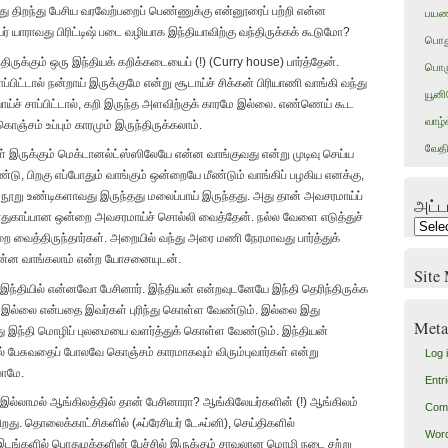
ு திறந்து பேசிய வரவேற்பறைப் பெண்ணுக்கு என்னூரைப் பற்றி என்ன
பயண
் யாராவது பிரிட்டிஷ் படை வழியாக இந்தியாவிற்கு வந்திருக்கக் கூடுமோ?
பொத
திருக்கும் ஒரு இந்தியக் கறிக்கடையைப் (!) (Curry house) பார்த்தேன்.
பொரு
ப்பிட்டால் நன்றாய் இருக்குமே என்று சூடாய்ச் சிக்கன் பிரியாணி வாங்கி வந்து
யூன
ாய்ச் சாப்பிட்டால், கறி இருந்த அளவிற்குக் காரமே இல்லை. எண்ணெய் கூட
வாழ்
ஞ்சம் உப்பும் காரமும் இருந்திருக்கலாம்.
வேதி
ள் இருக்கும் மெக்டானல்ட்ஸ்ஸிலேயே என்ன வாங்குவது என்று முடிவு செய்ய
ண்டு, பிறகு எப்போதும் வாங்கும் ஒன்றையே மீண்டும் வாங்கிப் பழகிய எனக்கு,
 நூறு உண்டிகளாவது இருந்தது மலைப்பாய் இருந்தது. அது தான் அவசரமாய்ப்
அட்ட
் பாதுகாப்பான ஒன்றை அவசரமாய்ச் சொல்லி வைத்தேன். நல்ல வேளை எடுத்துச்
அட்டால
்றை வைத்திருந்தார்கள். அறையில் வந்து அரை மணி நேரமாவது பார்த்துக்
(பரண்)
ன்ன வாங்கலாம் என்ற யோசனையுடன்.
Site
 இந்தியில் என்னவோ பேசினார். இந்தியன் என்றவுடனேயே இந்தி தெரிந்திருக்க
 இல்லை என்பதை இவர்கள் புரிந்து கொள்ள வேண்டும். இல்லை இது
Meta
 இந்தி மொழிப் புலமையை வளர்த்துக் கொள்ள வேண்டும். இந்தியன்
் பேசுவதைப் போலவே கொஞ்சம் காரமாகவும் விரும்புவார்கள் என்று
Log 
லாமே.
Entr
இல்லாமல் ஆங்கிலத்தில் தான் பேசினாரா? ஆங்கிலேயர்களின் (!) ஆங்கிலம்
Com
ிறது. தொலைக்காட்சிகளில் (ஃப்ரேசியர் டேஃப்னி), செய்திகளில்
Word
 இடங்களில் பொதுமக்களின் பேச்சில் இருக்கும் சரவலான மொழி நடை சற்று