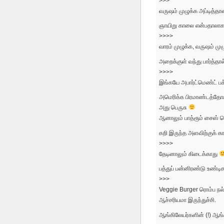
>>>
வருஷம் முழுக்க அப்டித்தா
ஞாயிறு காலை என்பதாலாக இ
>>>>
வாரம் முழுக்க, வருஷம் முழ
அறைக்குள் வந்து பார்த்தால
>>>>
இங்கயே அபார்ட்மெண்ட் பக்
அமெரிக்க பிரமாண்டத்தோட 
அது பெருசு
ஆனாலும் பாத்ரூம் சைஸ் ரொ
கறி இருந்த அளவிற்குக் க
>>>>
தேடினாலும் கிடைக்காது
பத்துப் பன்னிரண்டு உண்டி
>>>
Veggie Burger ரொம்ப நல்
ஆச்சரியமா இருந்துச்சி.
ஆங்கிலேயர்களின் (!) ஆங்க