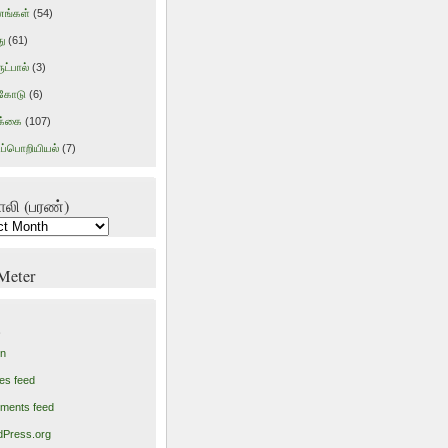
ங்கள்
(54)
ு
(61)
ட்பால்
(3)
ிகோடு
(6)
க்கை
(107)
ப்பொறியியல்
(7)
ாலி (பரண்)
ி
 Meter
in
ies feed
ments feed
Press.org