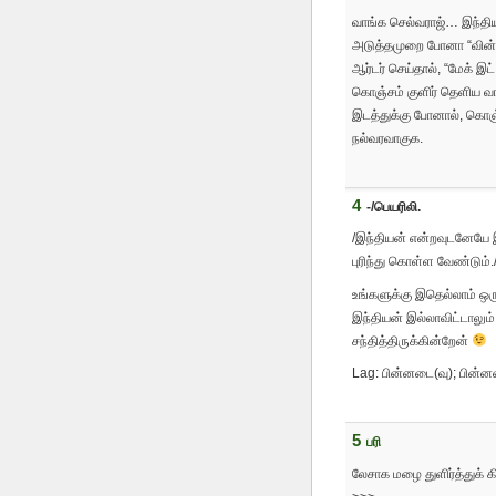
வாங்க செல்வராஜ்… இந்திய 
அடுத்தமுறை போனா “வின்டலூ
ஆர்டர் செய்தால், “மேக் 
கொஞ்சம் குளிர் தெளிய வாய
இடத்துக்கு போனால், கொஞ்
நல்வரவாகுக.
4
-/பெயரிலி.
/இந்தியன் என்றவுடனேயே 
புரிந்து கொள்ள வேண்டும்.
உங்களுக்கு இதெல்லாம் ஒ
இந்தியன் இல்லாவிட்டாலும்
சந்தித்திருக்கின்றேன்
Lag: பின்னடை(வு); பின்
5
பரி
லேசாக மழை துளிர்த்துக் க