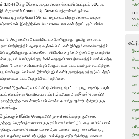
யம் (Bible) இங்கு இல்லை. பழைய தொலைக்காட்சிப் பெட்டியில் BBC பல
கல்வி
ர இயக்குவானில் Channel Up Down பொத்தான்கள் இல்லை.
THI
க் கொண்டிருக்கிற டோனி பிளேயர்; மறுமணம் புரிந்து கொண்ட வயதான
on
அ
விமர்சனங்கள்; இவற்றிற்கிடையே உண்மையான கால்பந்தாட்டமும் பார்க்க
வளர்ச
ரண்டு தெருக்களில் அடக்கிவிடலாம் போலிருந்தது. ஞாயிறு என்பதால்
கட்ட
டந்தன. செந்நிறத்தில் ஆளுயர அஞ்சல் பெட்டிகள் இன்னும் சாலையோரத்தில்
இண
வில் எழுதியிருந்தது பார்த்ததில், எதிரிலேயே இருந்த அஞ்சல் அலுவலகத்தில்
்ள முடியும் போலிருக்கிறது. க்ளீவ்லாந்து விமான நிலையத்தில் வாங்கி வந்த
இலக்
்திரண்டு டாலர்) இப்போதைக்குப் போதும். கடனட்டை வைத்துச் சமாளித்துக்
கடித
 சென்ற இடமெல்லாம் (இரண்டு இடங்கள்!) குறைந்தது ஐந்து (அ) பத்துப்
கணிந
 என்றால் கடனட்டை பெற்றுக்கொள்வதில்லை.
கண்
(பென்ஸ்?) தண்ணீர் வாங்கிவிட்டு சில்லறை நோட்டாக நாலு பவுண்டு வரும்
கவி
ாணயம் கிடைத்தது. யோசித்தபடி நின்றிருந்தபோது அது இரண்டு பவுண்டு
ரைத்திருந்த கடைக்காரம்மாள் சொல்ல ஓ என்று ஆச்சரியத்தோடு ஒரு
கொங
ு கொண்டது.
சமூக
ருந்தாலும் (இங்கே சென்டிகிரேடு முறை) கடுங்காற்று குளிரைத்
சிற
ந்தது. பெருங்கற்களாலான ஒரு ரயில்பாலம் ஈரோட்டுப் பழைய ரயில்ப் பாலம்
தமிழ
்தியது. பல்லாண்டு காலம் நம்மை ஆண்டவர்கள் என்று, என்னவோ ஒரு
திரை
தையோ ஒன்றை மனம் ஏற்படுத்த முயல்கிறது. எதிர்பார்க்கிறது. வாயைக்