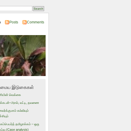
n
Posts
Comments
மைய இடுகைகள்
ணியின் வெக்கை
டுக்கடன்–அசல், வட்டி, தவணை
ர்க்குமாம் கல்வியும்
்சியும்
ப்பெயர்த் தமிழாக்கம் – ஒரு
ாய்வு (Case analysis)