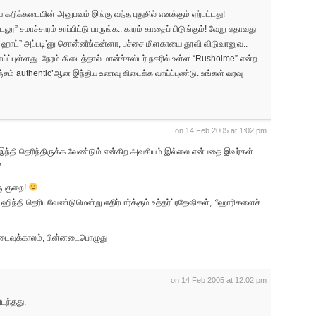
கறிக்கடையின் அனுபவம் இங்கு வந்த புதுசில் எனக்கும் ஏற்பட்டது!
” சமாச்சாரம் சாப்பிட்டு பாருங்க.. காரம் காதைப் பிடுங்கும்! வேறு ஏதாவது
இட் ஹாட்” அப்படி’னு சொன்னீங்கன்னா, பச்சை மிளகாயை தூவி விடுவானுவ..
்ப்புள்ளது. நேரம் கிடைத்தால் மான்ச்சஸ்டர் நகரில் உள்ள “Rusholme” என்ற
சம் authentic’ஆன இந்திய உணவு கிடைக்க வாய்ப்புண்டு. உங்கள் வரவு
on 14 Feb 2005 at 1:02 pm
இந்தி தெரிந்திருக்க வேண்டும் என்கிற அவசியம் இல்லை என்பதை இவர்கள்
/
ரு குறை!
 ஹிந்தி தெரியவேண்டுமென்று எதிர்பார்க்கும் உத்தர்ப்ரதேஷிகள், பீஹாரிகளைச்
னடைவுக்காலம்; பின்னடைபொழுது
on 14 Feb 2005 at 12:02 pm
ிடந்தது.