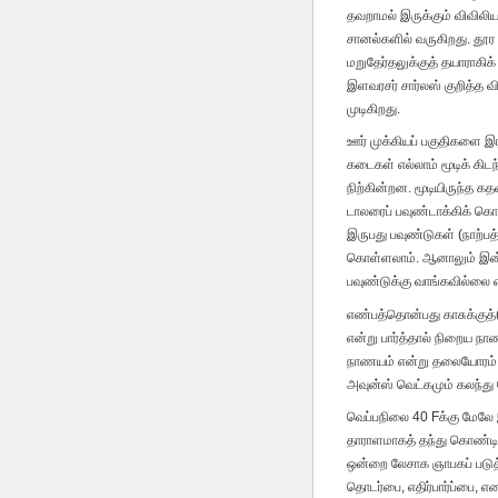
தவறாமல் இருக்கும் விவிலி
சானல்களில் வருகிறது. தூ
மறுதேர்தலுக்குத் தயாராகி
இளவரசர் சார்லஸ் குறித்த 
முடிகிறது.
ஊர் முக்கியப் பகுதிகளை இ
கடைகள் எல்லாம் மூடிக் கி
நிற்கின்றன. மூடியிருந்த கத
டாலரைப் பவுண்டாக்கிக் கொள
இருபது பவுண்டுகள் (நாற்பத
கொள்ளலாம். ஆனாலும் இன்று
பவுண்டுக்கு வாங்கவில்லை
எண்பத்தொன்பது காசுக்குத்
என்று பார்த்தால் நிறைய ந
நாணயம் என்று தலையோரம் ந
அவுன்ஸ் வெட்கமும் கலந்த
வெப்பநிலை 40 Fக்கு மேலே இ
தாராளமாகத் தந்து கொண்டிரு
ஒன்றை லேசாக ஞாபகப் படுத
தொடர்பை, எதிர்பார்ப்பை, எ