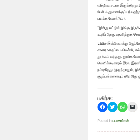
வித்தியாசமாக இருக்கிறது. 
பேசி அது எனக்குப் புரிவதற்க
பார்க்க வேண்டும்).
“இன்று மட்டும் இங்கு இருக்
கூறிப் பிறகு சுதாரித்துக் க
Lagல் இன்னொன்று ஜெட்லேக்
சாளரமறைப்பை விலக்கி, எல
தூக்கம் வந்தது. தூங்க வேண
வெளிக்கடிகாரம் இரவு இரண
நம்புகிறது. இருந்தாலும்,
குழப்பங்களையும் மீறி அது ஒ
பகிர்க:
Click
Click
Click
Cl
to
to
to
to
share
share
share
em
on
on
on
a
Posted in
பயணங்கள்
Facebook
Twitter
WhatsA
li
(Opens
(Opens
(Opens
to
in
in
in
a
new
new
new
fr
window)
window)
window
(O