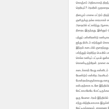
கொஞ்சம் அதிகமாகத் திறந்த
தெரியும்? அவரின் மூதாதையர
தினமும் மாலை மட்டும் திறந்
குளிருக்கு நல்ல காரமாகச் சா
அறையில் உட்கார்ந்து ஆசைய
நிறைய இருந்தது. இன்னும் கொ
பத்துப் பன்னிரண்டு உண்டிக
ஐந்து நிமிடம் எடுத்துக் கொ
இந்தக் கடையில் குறைந்தது
பார்த்துத் தெரிந்த பெயரில
செல்ல உண்டிப் பட்டியல் ஒன
கொண்டிருந்தேன். நாளை எ
கடைக்காரர் வேறு என்னிடம்
வேண்டும் என்கிற அவசியம்
போன்றவர்களுக்காவது எனது
என்பதற்காக உடனே இந்தியில
கேட்காமலேயே போட்டிருக்க
ஒரு வேளை அவர் இந்தியில் 
சற்று வித்தியாசமாக இருக்க
கேட்டிருந்தாலும், சாதாரண