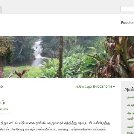
Feed o
ம்
ஃப்ரொட்ஷம் (Frodshom)
»
அண்
பூம
ம்
வீட்
்வராசு
அனைவ
வளர்ச
 நிறுவனப் பெயர்ப்பலகை தாங்கிய ஒருவரைச் சந்தித்து அவருடன் அங்கிருந்து
வணிக
ெஸ்டரில் வேறு எங்கும் செல்லவில்லை, எதையும் பார்க்கவில்லை என்பதால்
கட்ட