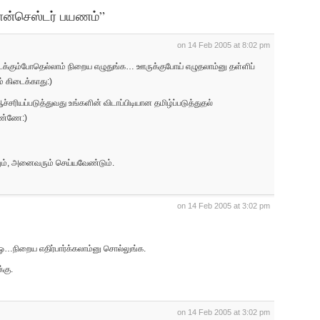
மான்செஸ்டர் பயணம்”
ew
ndow)
on 14 Feb 2005 at 8:02 pm
ைக்கும்போதெல்லாம் நிறைய எழுதுங்க… ஊருக்குபோய் எழுதலாம்னு தள்ளிப்
ம் கிடைக்காது:)
ச்சரியப்படுத்துவது உங்களின் விடாப்பிடியான தமிழ்ப்படுத்துதல்
லண்ணே:)
ம், அனைவரும் செய்யவேண்டும்.
on 14 Feb 2005 at 3:02 pm
 ஓ…நிறைய எதிர்பார்க்கலாம்னு சொல்லுங்க.
்கு.
on 14 Feb 2005 at 3:02 pm