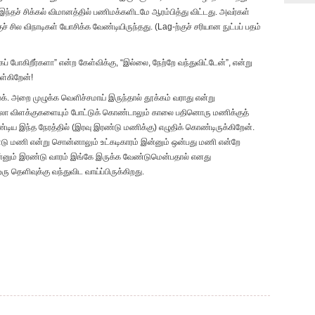
இந்தச் சிக்கல் விமானத்தில் பணிமக்களிடமே ஆரம்பித்து விட்டது. அவர்கள்
ுச் சில விநாடிகள் யோசிக்க வேண்டியிருந்தது. (Lag-ற்குச் சரியான நுட்பப் பதம்
கப் போகிறீர்களா” என்ற கேள்விக்கு, “இல்லை, நேற்றே வந்துவிட்டேன்”, என்று
ொள்கிறேன்!
. அறை முழுக்க வெளிச்சமாய் இருந்தால் தூக்கம் வராது என்று
்லா விளக்குகளையும் போட்டுக் கொண்டாலும் காலை பதினொரு மணிக்குத்
்டிய இந்த நேரத்தில் (இரவு இரண்டு மணிக்கு) எழுதிக் கொண்டிருக்கிறேன்.
்டு மணி என்று சொன்னாலும் உட்கடிகாரம் இன்னும் ஒன்பது மணி என்றே
 இன்னும் இரண்டு வாரம் இங்கே இருக்க வேண்டுமென்பதால் எனது
ரு தெளிவுக்கு வந்துவிட வாய்ப்பிருக்கிறது.
ick
ail
pp
nk
iend
)
pens