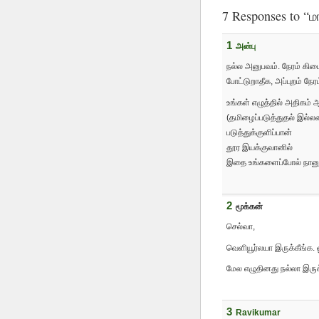
in
7 Responses to “
n
wi
1
அன்பு
நல்ல அனுபவம். நேரம் கிட
போட்டுறாதீக, அப்புறம் நேர
உங்கள் எழுத்தில் அதிகம் ஆ
(தமிழைப்படுத்துதல் இல்
படுத்துக்குளிப்பான்
தூர இயக்குவானில்
இதை உங்களைப்போல் நானு
2
மூக்கன்
செல்வா,
வெளியூர்லயா இருக்கீங்க.
மேல எழுதினது நல்லா இருக
3
Ravikumar