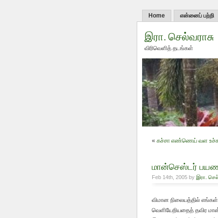
Home
என்னைப் பற்றி
இரா. செல்வராசு
விரிவெளித் தடங்கள்
«
கச்சா எண்ணெய் வள உச்ச
மான்செஸ்டர் பயண
Feb 14th, 2005 by
இரா. செல
விமான நிலையத்தில் எங்கள்
வெளியேறியதைத் தவிர மான்ச