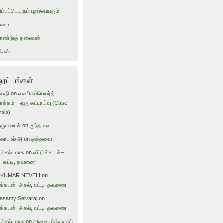
ம்புப்பெயரும் புறப்பெயரும்
்தவை
றாண்டுத் தலைவன்
்கம்
னூட்டங்கள்
ுபதி
on
வணிகப்பெயர்த்
ாக்கம் – ஒரு கட்டாய்வு (Case
ysis)
்குமணன்
on
குந்தவை
கோபால் அ
on
குந்தவை
 செல்வராசு
on
வீட்டுக்கடன்–
, வட்டி, தவணை
IKUMAR NEVELI
on
டுக்கடன்–அசல், வட்டி, தவணை
samy Selvaraj
on
டுக்கடன்–அசல், வட்டி, தவணை
 செல்வராசு
on
அனைவர்க்குமாம்